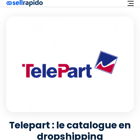
Essayez-le gratuitement
Services
Integrations
Offre
Français
Assistance
Login
Telepart : le catalogue en
dropshipping