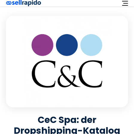
Kostenlos Ausprobieren
Dienstleistungen
Erweiterungen
Angebot
Deutsch
Kundenbetreuung
Login
CeC Spa: der
Dropshipping-Katalog