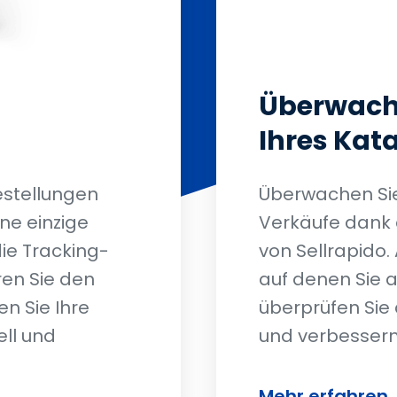
Überwache
Ihres Kat
Bestellungen
Überwachen Sie 
ine einzige
Verkäufe dank d
die Tracking-
von Sellrapido.
ren Sie den
auf denen Sie 
en Sie Ihre
überprüfen Sie 
ll und
und verbessern 
Mehr erfahren