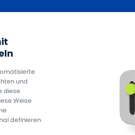
it
eln
omatisierte
chten und
e diese
iese Weise
che
nal definieren