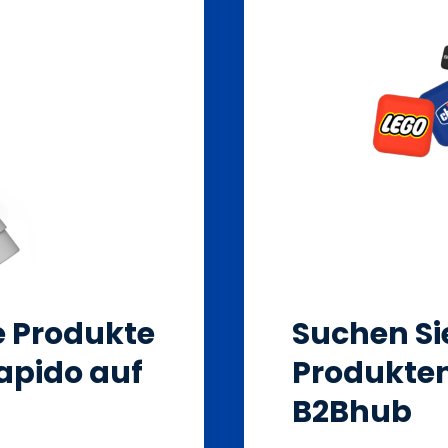
ie Produkte
Suchen Si
apido auf
Produkten
B2Bhub