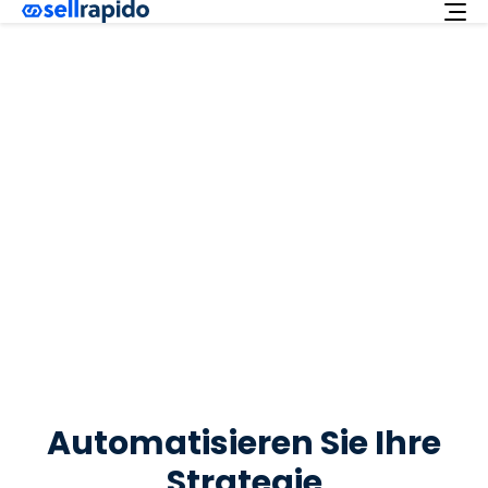
Kostenlos Ausprobieren
Dienstleistungen
Erweiterungen
Angebot
Deutsch
Kundenbetreuung
Login
Automatisieren Sie Ihre
Strategie