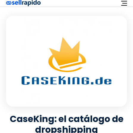
Pruébalo gratis
Servicios
Integraciones
Oferta
Español
Asistencia
Login
CaseKing: el catálogo de
dropshipping