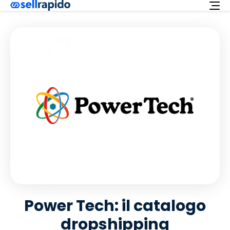
Pruébalo gratis
Servicios
Integraciones
Oferta
Español
Asistencia
Login
Power Tech: il catalogo
dropshipping