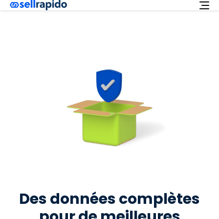
Essayez-le gratuitement
Services
Integrations
Offre
Français
Assistance
Login
Des données complètes
pour de meilleures