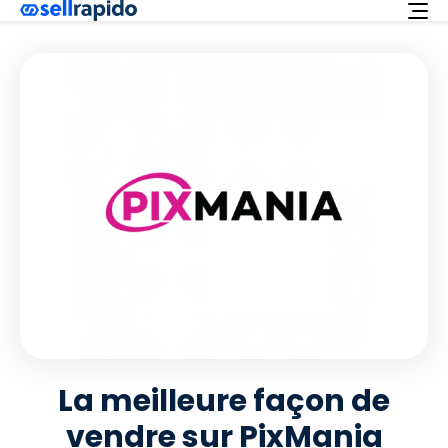
Essayez-le gratuitement
Services
Integrations
Offre
Français
Assistance
Login
La meilleure façon de
vendre sur PixMania