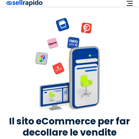
Richiedi ora
Servizi
Integrazioni
Offerta
Italiano
Supporto
Login
Il sito eCommerce per far
decollare le vendite