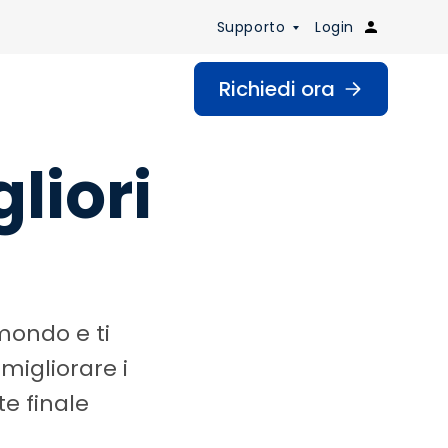
Supporto
Login
Richiedi ora
liori
 mondo e ti
migliorare i
te finale