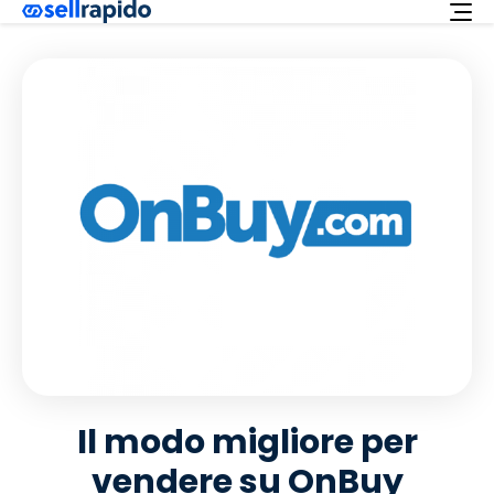
Richiedi ora
Servizi
Integrazioni
Offerta
Italiano
Supporto
Login
Il modo migliore per
vendere su OnBuy