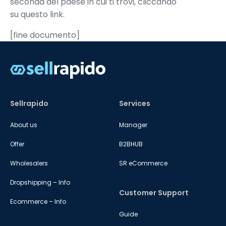
seconda del paese in cui ti trovi, cliccando
su
questo link
.
[fine documento]
Sellrapido
Services
About us
Manager
Offer
B2BHUB
Wholesalers
SR eCommerce
Dropshipping – Info
Customer Support
Ecommerce – Info
Guide