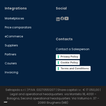
Integrations
Social
Marketplaces
Price comparators
eCommerce
Contacts
Suppliers
Contact a Salesperson
Partners
Privacy Policy
Cookie Policy
Couriers
Terms and Conditions
Invoicing
Sellrapido s.r.l. | P.IVA: 03270551207 | Share capital i.v.: € 17.050,00 |
Legal and operational headquarters: via Montello 18, 40131 –
Bologna, Second operational headquarters: Via Volturno n. 37 –
20861 Brugherio (MB)