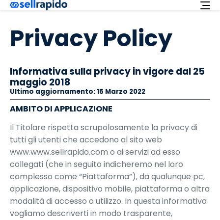
Try for free
Privacy Policy
Services
Informativa sulla privacy in vigore dal 25
Integrations
maggio 2018
Offer
Ultimo aggiornamento: 15 Marzo 2022
AMBITO DI APPLICAZIONE
English
Il Titolare rispetta scrupolosamente la privacy di
Customer support
tutti gli utenti che accedono al sito web
Login
www.www.sellrapido.com o ai servizi ad esso
collegati (che in seguito indicheremo nel loro
complesso come “Piattaforma”), da qualunque pc,
applicazione, dispositivo mobile, piattaforma o altra
modalità di accesso o utilizzo. In questa informativa
vogliamo descriverti in modo trasparente,