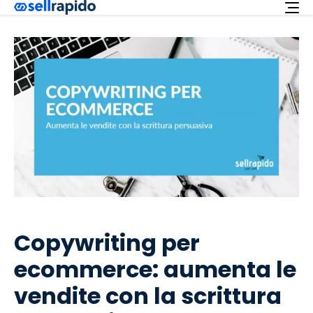
Richiedi ora
Servizi
Integrazioni
Offerta
Italiano
Supporto
Login
Copywriting per
ecommerce: aumenta le
vendite con la scrittura