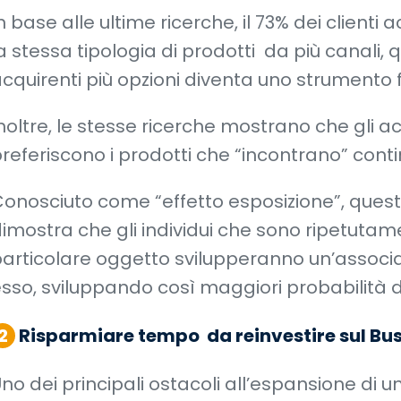
n base alle ultime ricerche, il 73% dei client
a stessa tipologia di prodotti da più canali, q
cquirenti più opzioni diventa uno strument
noltre, le stesse ricerche mostrano che gli ac
referiscono i prodotti che “incontrano” con
onosciuto come “effetto esposizione”, que
imostra che gli individui che sono ripetutam
articolare oggetto svilupperanno un’associa
sso, sviluppando così maggiori probabilità d
2
Risparmiare tempo da reinvestire sul Bu
no dei principali ostacoli all’espansione di un’