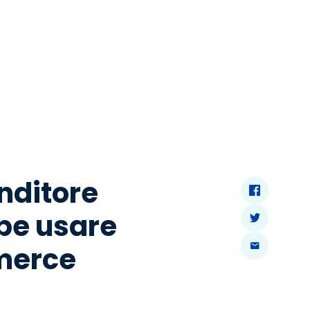
enditore
be usare
merce