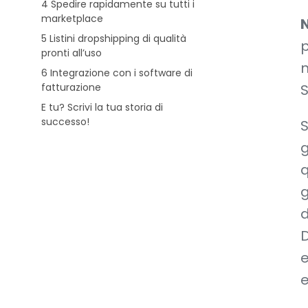
4 Spedire rapidamente su tutti i
marketplace
N
5 Listini dropshipping di qualità
p
pronti all’uso
n
6 Integrazione con i software di
fatturazione
S
E tu? Scrivi la tua storia di
successo!
S
g
g
d
D
e
e