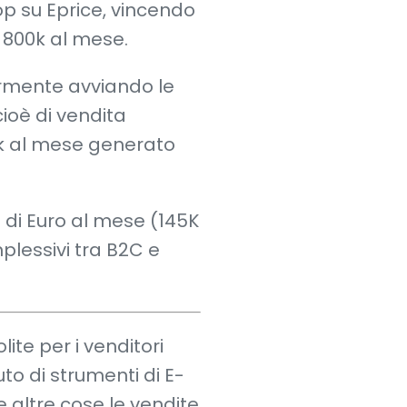
top su Eprice, vincendo
a 800k al mese.
ormente avviando le
cioè di vendita
0k al mese generato
i di Euro al mese (145K
plessivi tra B2C e
ite per i venditori
uto di strumenti di E-
altre cose le vendite