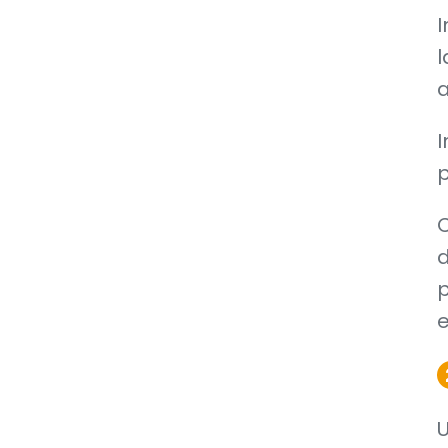
I
l
a
I
p
C
d
p
e
U