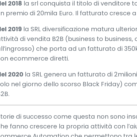
el 2018
la srl conquista il titolo di venditore 
n premio di 20mila Euro. Il fatturato cresce 
el 2019
la SRL diversificazione matura ulteri
ttività di vendita B2B (business to business, 
ll’ingrosso) che porta ad un fatturato di 35
on ecommerce diretti.
el 2020
la SRL genera un fatturato di 2milion
olo nel giorno dello scorso Black Friday) com
2B.
torie di successo come questa non sono insol
he fanno crescere la propria attività con l’ai
ommerce Automation che permettono tra le 