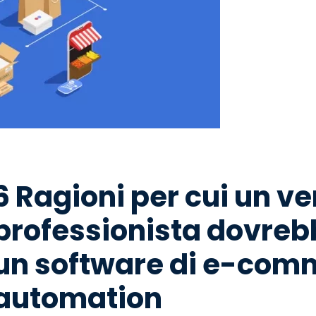
6 Ragioni per cui un v
professionista dovreb
un software di e-com
automation