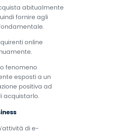
i acquista abitualmente
uindi fornire agli
o fondamentale.
quirenti online
tinuamente.
sto fenomeno
ente esposti a un
zione positiva ad
i acquistarlo.
siness
attività di e-