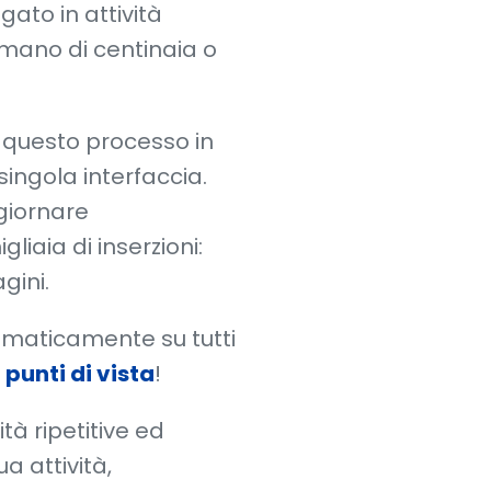
to in attività
 mano di centinaia o
e questo processo in
ngola interfaccia.
ggiornare
aia di inserzioni:
gini.
omaticamente su tutti
 punti di vista
!
ità ripetitive ed
a attività,