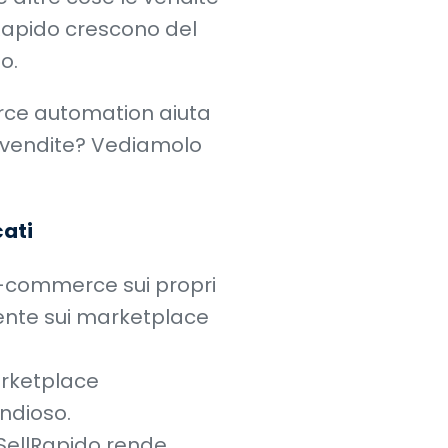
lRapido crescono del
o.
rce automation aiuta
 vendite? Vediamolo
ati
i e-commerce sui propri
mente sui marketplace
arketplace
ndioso.
ellRapido rende