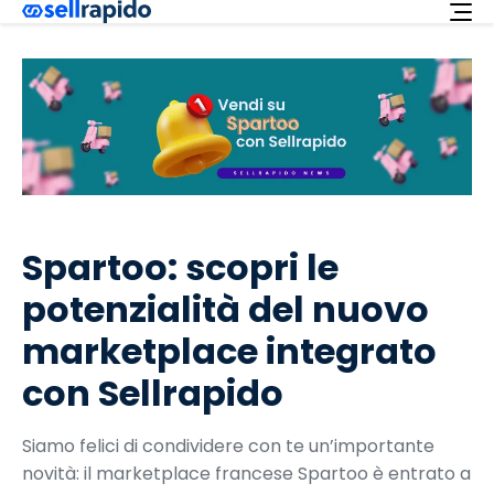
Richiedi ora
Servizi
Integrazioni
Offerta
Italiano
Spartoo: scopri le
Supporto
potenzialità del nuovo
Login
marketplace integrato
con Sellrapido
Siamo felici di condividere con te un’importante
novità: il marketplace francese Spartoo è entrato a