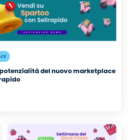
ACE
e potenzialità del nuovo marketplace
lrapido