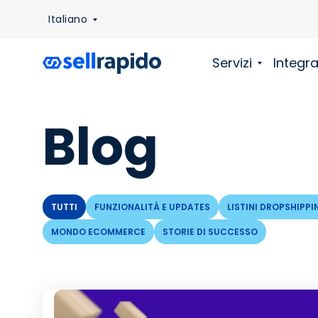
Italiano
Servizi
Integra
Blog
TUTTI
FUNZIONALITÀ E UPDATES
LISTINI DROPSHIPPI
MONDO ECOMMERCE
STORIE DI SUCCESSO