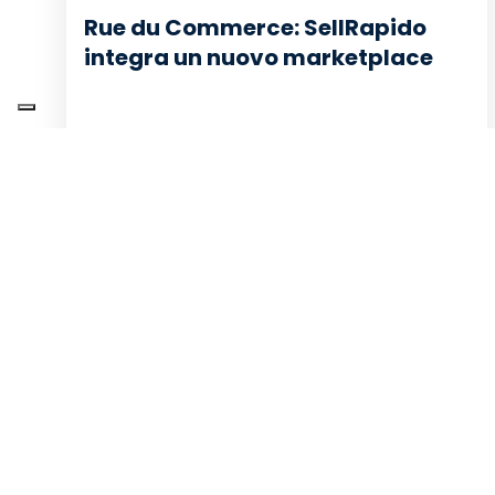
Rue du Commerce: SellRapido
integra un nuovo marketplace
Leggi di più
Assistenza Clienti: scopri la