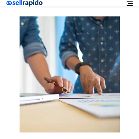
Richiedi ora
Servizi
Integrazioni
Offerta
Italiano
Supporto
Login