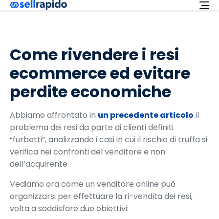
Richiedi ora
Come rivendere i resi
Servizi
ecommerce ed evitare
Integrazioni
perdite economiche
Offerta
Italiano
Abbiamo affrontato in
un precedente articolo
il
problema dei resi da parte di clienti definiti
Supporto
“furbetti”, analizzando i casi in cui il rischio di truffa si
Login
verifica nei confronti del venditore e non
dell’acquirente.
Vediamo ora come un venditore online può
organizzarsi per effettuare la ri-vendita dei resi,
volta a soddisfare due obiettivi: